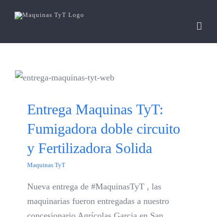
Skip
to
content
Entrega Maquinas TyT:
Fumigadora doble circuito
y Fertilizadora Solida
Maquinas TyT
Nueva entrega de #MaquinasTyT , las
maquinarias fueron entregadas a nuestro
concesionario Agrícolas Garcia en San